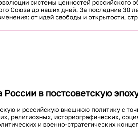
эволюции системы ценностей российского об
го Союза до наших дней. За последние 30 ле
енения: от идей свободы и открытости, стр
ез идею суверенитета и особого пути России,
ляционизма и автаркии. Эти изменения нашл
 так и среди элит, что отразилось в 
ритетах страны, программных документах, та
езопасности и Военная доктрина РФ, которы
.

с
рицы, пирамиду ценностей Маслоу и методол
 России в постсоветскую эпох
как основы для политического сообщества и 
ия «социетальной безопасности» Копенгаген
скую и российскую внешнюю политику с точк
их, религиозных, историографических, соци
рты ценностей, включая бинарные оппозиции 
литических и военно-стратегических концепт
тво – индивид», «либерализм – традиционные
арная советская, а позднее российская автор
ь», «Европа/Запад – особый путь».
