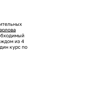
нительных
арлова
еобходимый
аждом из 4
дин курс по