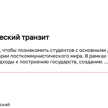
еский транзит
о, чтобы познакомить студентов с основными 
рии посткоммунистического мира. В рамках 
дходы к построению государств, созданию 
льств и внедрению рыночной экономики и из
етации ключевых экономических и политичес
стсоветской политике бывших коммунистичес
льной Европы и Балкан. 

ду демократией и рынком? Подрывают ли гос
ский
их?
