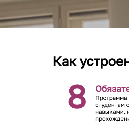
Как устрое
8
Oбязат
Программа 
студентам 
навыками, 
прохождени