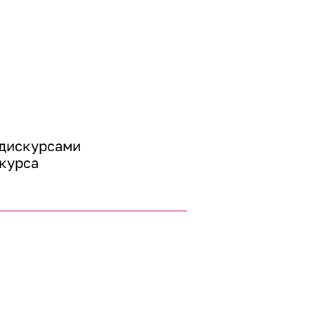
дискурсами 
курса 
учаются 
ких 
ких стран 
ударства 