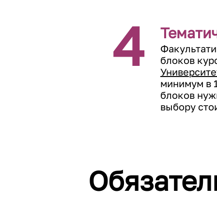
4
Темати
Факультати
блоков кур
Университе
минимум в 1
блоков нуж
выбору стои
Обязател