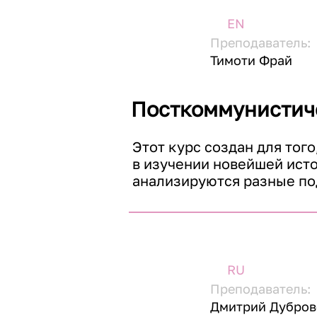
EN
Преподаватель:
Тимоти Фрай
Посткоммунистич
Этот курс создан для тог
в изучении новейшей исто
анализируются разные по
демократических правите
инструменты для интерпр
явлений в советской и по
Восточной Европы, Центра
RU
Студенты изучат: 

Преподаватель:
- какова взаимосвязь меж
Дмитрий Дубров
рынки или поддерживают 