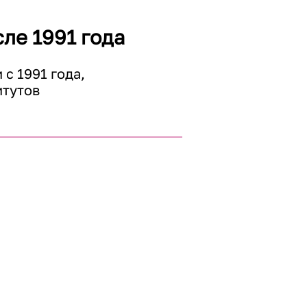
ли 
ле 1991 года
сия 
 1991 года, 
тутов 
олитической 
онный суд, 
нтская 
е в 
лияние на 
основных 