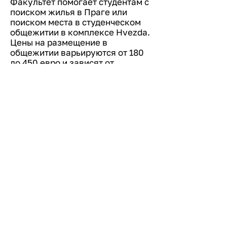
Факультет помогает студентам с
поиском жилья в Праге или
поиском места в студенческом
общежитии в комплексе Hvezda.
Цены на размещение в
общежитии варьируются от 180
до 450 евро и зависят от
комфортности номера и
расположения общежития.
Плата за проживание в
стандартном двухместном
номере составляет на март 2024
года около 4500 крон (180 евро)
в месяц. Подробную
информацию об условиях
записи, предложении мест и
актуальных ценах на английском
языке можно найти
здесь
.