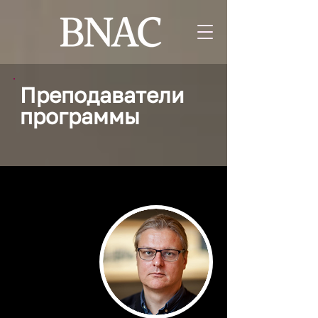
Преподаватели
программы
Дмитрий
Дубровский